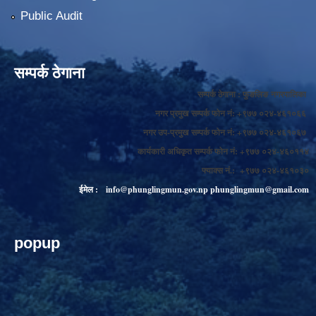
Public Audit
सम्पर्क ठेगाना
सम्पर्क ठेगाना : फुङलिङ नगरपालिका
नगर प्रमुख सम्पर्क फोन नं: +९७७ ०२४-४६१०६६
नगर उप-प्रमुख सम्पर्क फोन नं: +९७७ ०२४-४६१०६७
कार्यकारी अधिकृत सम्पर्क फोन नं: +९७७ ०२४-४६०११४
फ्याक्स नं.: +९७७ ०२४-४६१०३०
ईमेल :
info@phunglingmun.gov.np
phunglingmun@gmail.com
popup