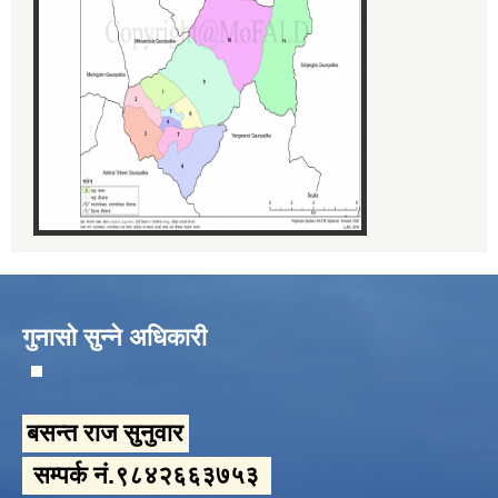
गुनासो सुन्ने अधिकारी
बसन्त राज सुनुवार
सम्पर्क नं.९८४२६६३७५३