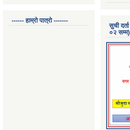
------ हाम्रो पात्रो -------
सुची दर
०२ सम्म)