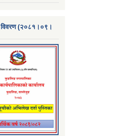
्ता विवरण (२०८१।०९।