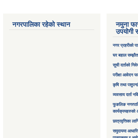
नगरपालिका रहेको स्थान
नमुना फा
उपयोगी स
नगर प्रहरीको पा
घर बहाल सम्झौत
सूची दर्ताको निव
परीक्षा आवेदन फ
कृषि तथा पशुपन्
व्यवसाय दर्ता न
फुङलिङ नगरपाल
कार्यक्रमहरुको 
छात्रवृत्तिका ल
समुदायमा आधारि
पाठ्यक्रम र आव