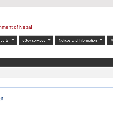
nment of Nepal
ports
eGov services
Notices and Information
अ
df