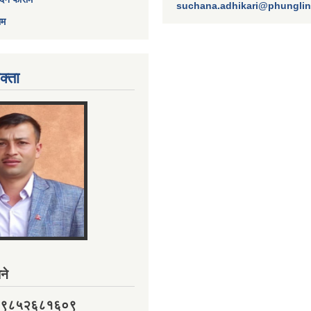
suchana.adhikari@phungli
ाम
क्ता
ने
नं. ९८५२६८१६०९