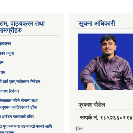
राम, पाठ्यक्रम तथा
सूचना अधिकारी
ामग्रीहरु
ठ्यक्रम
ाको नमुना
ेदन
ाराम
छी दर्ता एवम् नवीकरण निवेदन
विकरण निवेदन
िकाबाट गरिने योजना तथा
प्रकाश पौडेल
अनुगमन प्रतिवेदनको ढाँचा
ागि आवेदन फारामको ढाँचा
सम्पर्क नं. ९८५२६६०९९४
त पुनःस्थापना सहजकर्ता पदको लागि
ईमेलः
ेदन फाराम