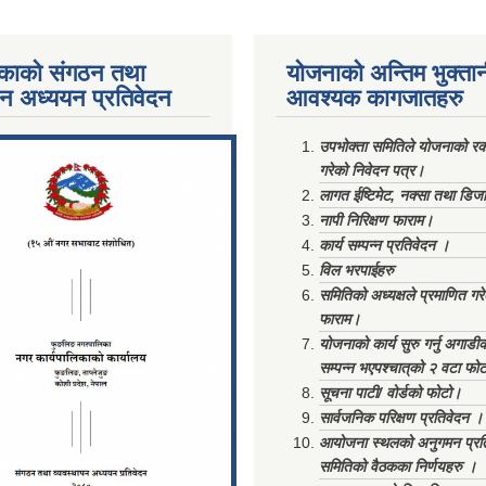
काको संगठन तथा
योजनाको अन्तिम भुक्ता
पन अध्ययन प्रतिवेदन
आवश्यक कागजातहरु
ments/Al...
उपभोक्ता समितिले योजनाको रकम
गरेको निवेदन पत्र।
लागत ईष्टिमेट, नक्सा तथा डिज
नापी निरिक्षण फाराम।
कार्य सम्पन्न प्रतिवेदन ।
विल भरपाईहरु
समितिको अध्यक्षले प्रमाणित गर
फाराम।
योजनाको कार्य सुरु गर्नु अगाडी
सम्पन्न भएपश्चात्‌को २ वटा फो
सूचना पाटी/ वोर्डको फोटो।
सार्वजनिक परिक्षण प्रतिवेदन ।
आयोजना स्थलको अनुगमन प्रत
समितिको वैठकका निर्णयहरु ।