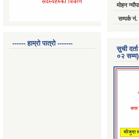
मोहन न्यौपा
सम्पर्क 
------ हाम्रो पात्रो -------
सुची दर
०२ सम्म)