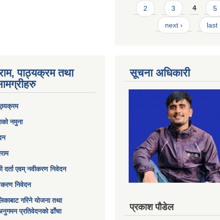
2
3
4
5
next ›
last
राम, पाठ्यक्रम तथा
सूचना अधिकारी
ामग्रीहरु
ठ्यक्रम
ाको नमुना
ेदन
ाराम
छी दर्ता एवम् नवीकरण निवेदन
विकरण निवेदन
िकाबाट गरिने योजना तथा
प्रकाश पौडेल
अनुगमन प्रतिवेदनको ढाँचा