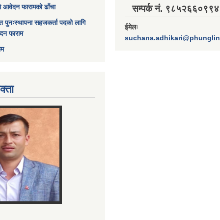
ागि आवेदन फारामको ढाँचा
सम्पर्क नं. ९८५२६६०९९४
त पुनःस्थापना सहजकर्ता पदको लागि
ईमेलः
ेदन फाराम
suchana.adhikari@phungli
ाम
क्ता