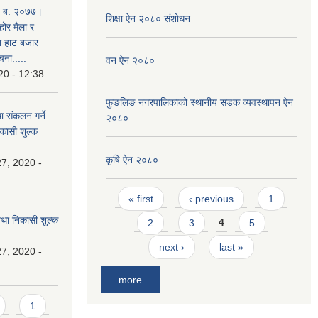
. ब. २०७७।
शिक्षा ऐन २०८० संशोधन
होर मैला र
था हाट बजार
चना.....
वन ऐन २०८०
20 - 12:38
फुङलिङ नगरपालिकाको स्थानीय सडक व्यवस्थापन ऐन
ा संकलन गर्ने
२०८०
िकासी शुल्क
कृषि ऐन २०८०
7, 2020 -
Pages
« first
‹ previous
1
 तथा निकासी शुल्क
2
3
4
5
next ›
last »
7, 2020 -
more
1