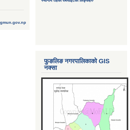
स्थानीय तहका वेबसाईटको लिङ्कहरु
ngmun.gov.np
फुङलिङ नगरपालिकाको GIS
नक्सा