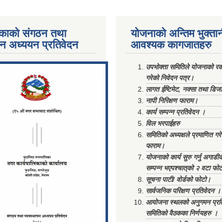
काको संगठन तथा
योजनाको अन्तिम भुक्ता
पन अध्ययन प्रतिवेदन
आवश्यक कागजातहरु
ments/Al...
उपभोक्ता समितिले योजनाको रकम
गरेको निवेदन पत्र।
लागत ईष्टिमेट, नक्सा तथा डिज
नापी निरिक्षण फाराम।
कार्य सम्पन्न प्रतिवेदन ।
विल भरपाईहरु
समितिको अध्यक्षले प्रमाणित गर
फाराम।
योजनाको कार्य सुरु गर्नु अगाडी
सम्पन्न भएपश्चात्‌को २ वटा फो
सूचना पाटी/ वोर्डको फोटो।
सार्वजनिक परिक्षण प्रतिवेदन ।
आयोजना स्थलको अनुगमन प्रत
समितिको वैठकका निर्णयहरु ।