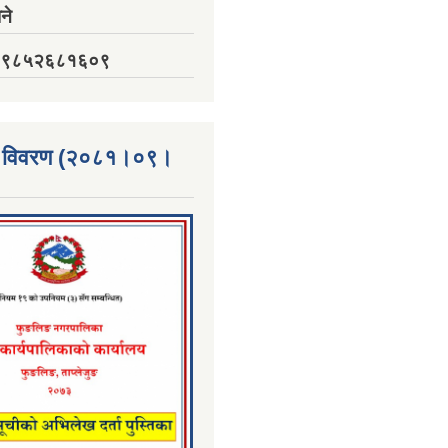
ने
नं. ९८५२६८१६०९
्ता विवरण (२०८१।०९।