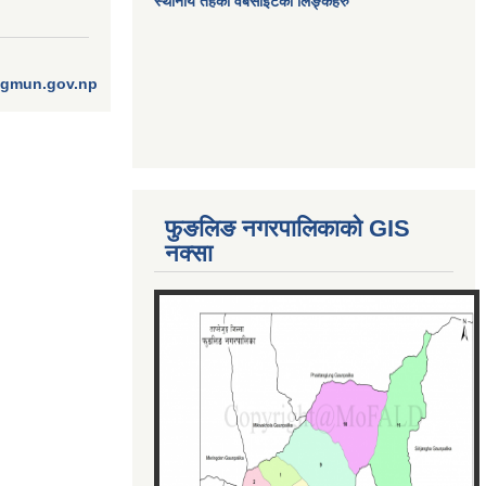
स्थानीय तहका वेबसाईटको लिङ्कहरु
ngmun.gov.np
फुङलिङ नगरपालिकाको GIS
नक्सा