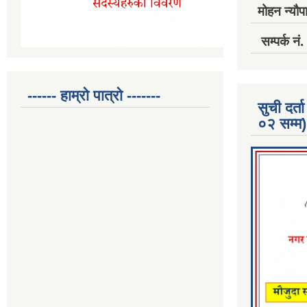
मोहन न्यौपा
सम्पर्क 
------ हाम्रो पात्रो -------
सुची दर
०२ सम्म)