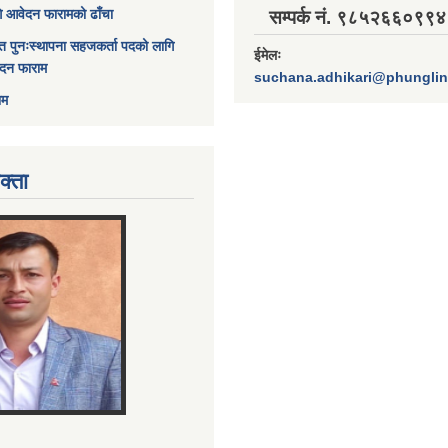
ागि आवेदन फारामको ढाँचा
सम्पर्क नं. ९८५२६६०९९४
त पुनःस्थापना सहजकर्ता पदको लागि
ईमेलः
ेदन फाराम
suchana.adhikari@phungli
ाम
क्ता