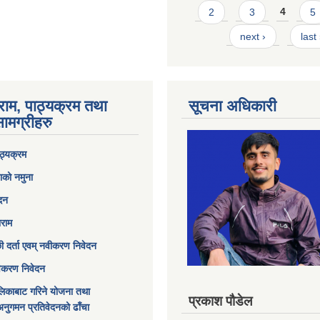
2
3
4
5
next ›
last
राम, पाठ्यक्रम तथा
सूचना अधिकारी
ामग्रीहरु
ठ्यक्रम
ाको नमुना
ेदन
ाराम
छी दर्ता एवम् नवीकरण निवेदन
विकरण निवेदन
िकाबाट गरिने योजना तथा
प्रकाश पौडेल
अनुगमन प्रतिवेदनको ढाँचा