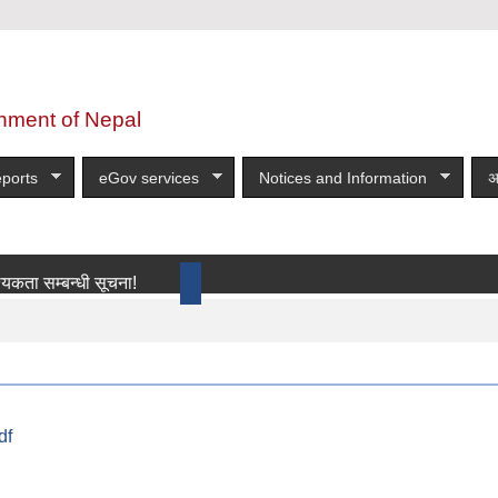
nment of Nepal
ports
eGov services
Notices and Information
अ
्बन्धी सूचना!
more
df