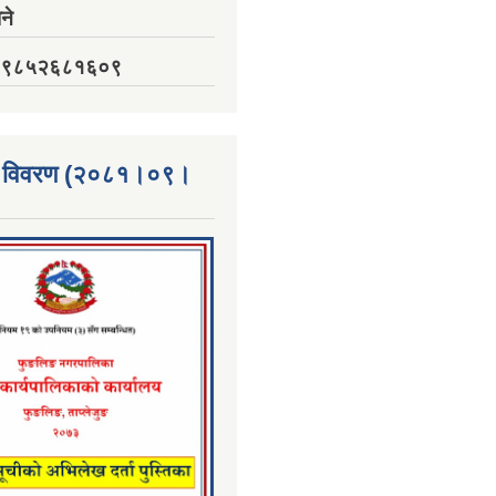
ने
नं. ९८५२६८१६०९
्ता विवरण (२०८१।०९।