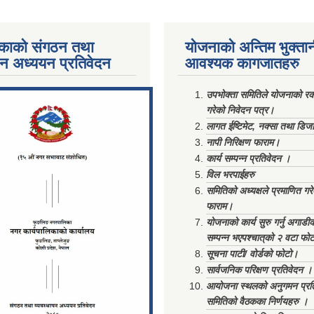
काको संगठन तथा
योजनाको अन्तिम भुक्ता
पन अध्ययन प्रतिवेदन
आवश्यक कागजातहरु
ments/Al...
उपभोक्ता समितिले योजनाको रकम
गरेको निवेदन पत्र।
लागत ईष्टिमेट, नक्सा तथा डिज
नापी निरिक्षण फाराम।
कार्य सम्पन्न प्रतिवेदन ।
विल भरपाईहरु
समितिको अध्यक्षले प्रमाणित गर
फाराम।
योजनाको कार्य सुरु गर्नु अगाडी
सम्पन्न भएपश्चात्‌को २ वटा फो
सूचना पाटी/ वोर्डको फोटो।
सार्वजनिक परिक्षण प्रतिवेदन ।
आयोजना स्थलको अनुगमन प्रत
समितिको वैठकका निर्णयहरु ।