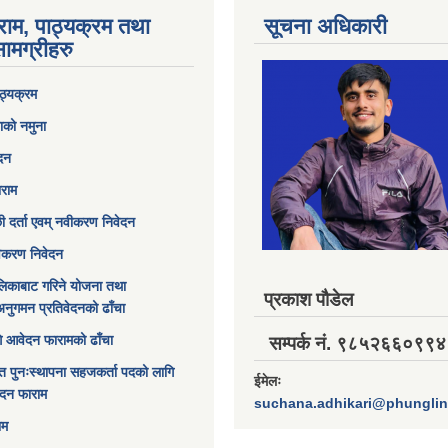
राम, पाठ्यक्रम तथा
सूचना अधिकारी
ामग्रीहरु
ठ्यक्रम
ाको नमुना
ेदन
ाराम
छी दर्ता एवम् नवीकरण निवेदन
विकरण निवेदन
िकाबाट गरिने योजना तथा
प्रकाश पौडेल
अनुगमन प्रतिवेदनको ढाँचा
ागि आवेदन फारामको ढाँचा
सम्पर्क नं. ९८५२६६०९९४
त पुनःस्थापना सहजकर्ता पदको लागि
ईमेलः
ेदन फाराम
suchana.adhikari@phungli
ाम