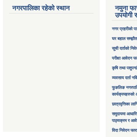
नगरपालिका रहेको स्थान
नमुना फा
उपयोगी स
नगर प्रहरीको पा
घर बहाल सम्झौत
सूची दर्ताको निव
परीक्षा आवेदन फ
कृषि तथा पशुपन्
व्यवसाय दर्ता न
फुङलिङ नगरपाल
कार्यक्रमहरुको 
छात्रवृत्तिका ल
समुदायमा आधारि
पाठ्यक्रम र आव
विदा निवेदन फार