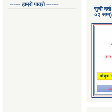
------ हाम्रो पात्रो -------
सुची दर
०२ सम्म)