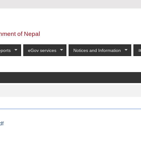
nment of Nepal
ports
eGov services
Notices and Information
अ
df