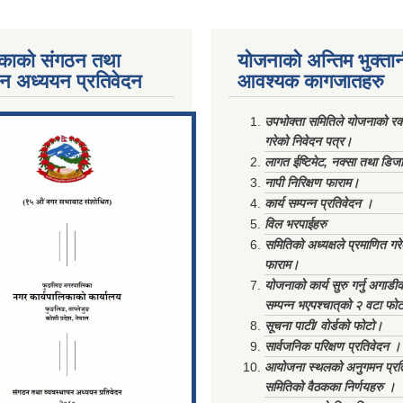
काको संगठन तथा
योजनाको अन्तिम भुक्ता
पन अध्ययन प्रतिवेदन
आवश्यक कागजातहरु
ments/Al...
उपभोक्ता समितिले योजनाको रकम
गरेको निवेदन पत्र।
लागत ईष्टिमेट, नक्सा तथा डिज
नापी निरिक्षण फाराम।
कार्य सम्पन्न प्रतिवेदन ।
विल भरपाईहरु
समितिको अध्यक्षले प्रमाणित गर
फाराम।
योजनाको कार्य सुरु गर्नु अगाडी
सम्पन्न भएपश्चात्‌को २ वटा फो
सूचना पाटी/ वोर्डको फोटो।
सार्वजनिक परिक्षण प्रतिवेदन ।
आयोजना स्थलको अनुगमन प्रत
समितिको वैठकका निर्णयहरु ।