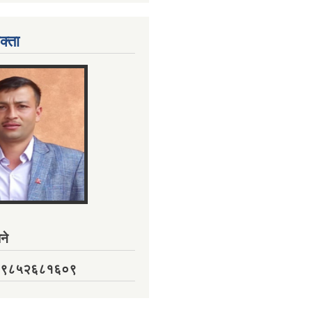
क्ता
ने
नं. ९८५२६८१६०९