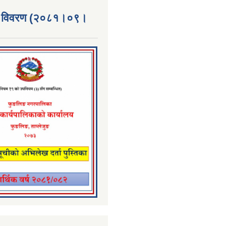
्ता विवरण (२०८१।०९।