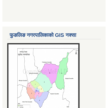
फुङलिङ नगरपालिकाको GIS नक्सा