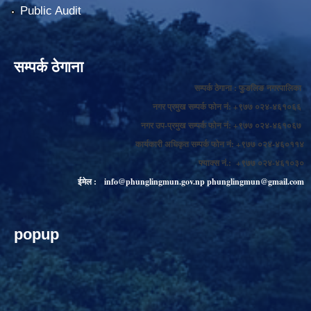
Public Audit
सम्पर्क ठेगाना
सम्पर्क ठेगाना : फुङलिङ नगरपालिका
नगर प्रमुख सम्पर्क फोन नं: +९७७ ०२४-४६१०६६
नगर उप-प्रमुख सम्पर्क फोन नं: +९७७ ०२४-४६१०६७
कार्यकारी अधिकृत सम्पर्क फोन नं: +९७७ ०२४-४६०११४
फ्याक्स नं.: +९७७ ०२४-४६१०३०
ईमेल :
info@phunglingmun.gov.np
phunglingmun@gmail.com
popup