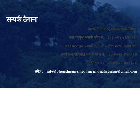
सम्पर्क ठेगाना
सम्पर्क ठेगाना : फुङलिङ नगरपालिका
नगर प्रमुख सम्पर्क फोन नं: +९७७ ०२४-४६१०६६
नगर उप-प्रमुख सम्पर्क फोन नं: +९७७ ०२४-४६१०६७
कार्यकारी अधिकृत सम्पर्क फोन नं: +९७७ ०२४-४६०११४
फ्याक्स नं.: +९७७ ०२४-४६१०३०
ईमेल :
info@phunglingmun.gov.np
phunglingmun@gmail.com
popup
© 2026 Phungling Municipality