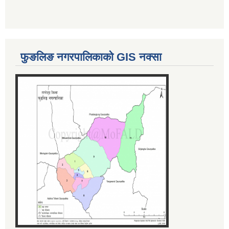
फुङलिङ नगरपालिकाको GIS नक्सा