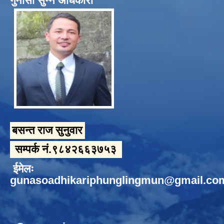
गुनासो सुन्ने अधिकारी
बसन्त राज सुनुवार
सम्पर्क नं.९८४२६६३७५३
ईमेलः
gunasoadhikariphunglingmun@gmail.co