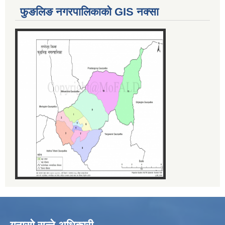
फुङलिङ नगरपालिकाको GIS नक्सा