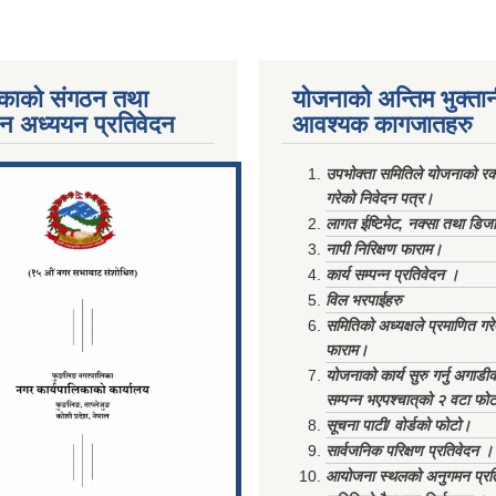
काको संगठन तथा
योजनाको अन्तिम भुक्ता
पन अध्ययन प्रतिवेदन
आवश्यक कागजातहरु
ments/Al...
उपभोक्ता समितिले योजनाको रकम
गरेको निवेदन पत्र।
लागत ईष्टिमेट, नक्सा तथा डिज
नापी निरिक्षण फाराम।
कार्य सम्पन्न प्रतिवेदन ।
विल भरपाईहरु
समितिको अध्यक्षले प्रमाणित गर
फाराम।
योजनाको कार्य सुरु गर्नु अगाडी
सम्पन्न भएपश्चात्‌को २ वटा फो
सूचना पाटी/ वोर्डको फोटो।
सार्वजनिक परिक्षण प्रतिवेदन ।
आयोजना स्थलको अनुगमन प्रत