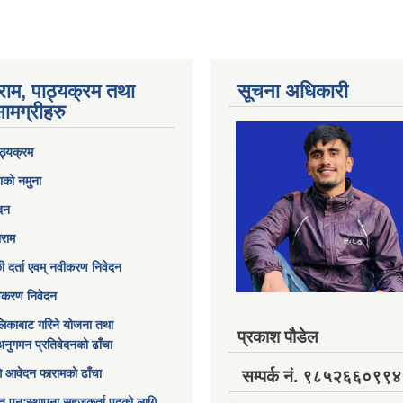
राम, पाठ्यक्रम तथा
सूचना अधिकारी
ामग्रीहरु
ठ्यक्रम
ाको नमुना
ेदन
ाराम
छी दर्ता एवम् नवीकरण निवेदन
विकरण निवेदन
िकाबाट गरिने योजना तथा
प्रकाश पौडेल
अनुगमन प्रतिवेदनको ढाँचा
ागि आवेदन फारामको ढाँचा
सम्पर्क नं. ९८५२६६०९९४
त पुनःस्थापना सहजकर्ता पदको लागि