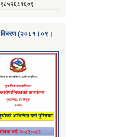
नं. ९८५२६८१६०९
्ता विवरण (२०८१।०९।