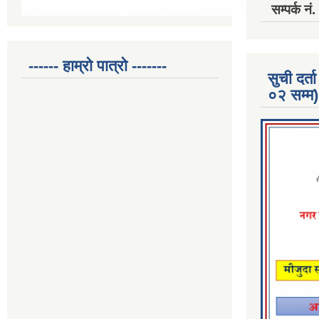
सम्पर्क 
------ हाम्रो पात्रो -------
सुची दर
०२ सम्म)