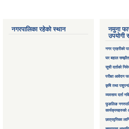
नगरपालिका रहेको स्थान
नमुना फा
उपयोगी स
नगर प्रहरीको पा
घर बहाल सम्झौत
सूची दर्ताको निव
परीक्षा आवेदन फ
कृषि तथा पशुपन्
व्यवसाय दर्ता न
फुङलिङ नगरपाल
कार्यक्रमहरुको 
छात्रवृत्तिका ल
समुदायमा आधारि