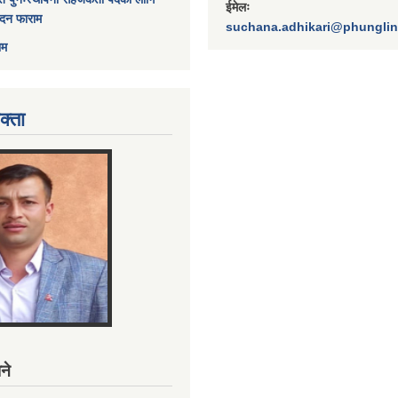
ईमेलः
ेदन फाराम
suchana.adhikari@phungli
ाम
क्ता
ने