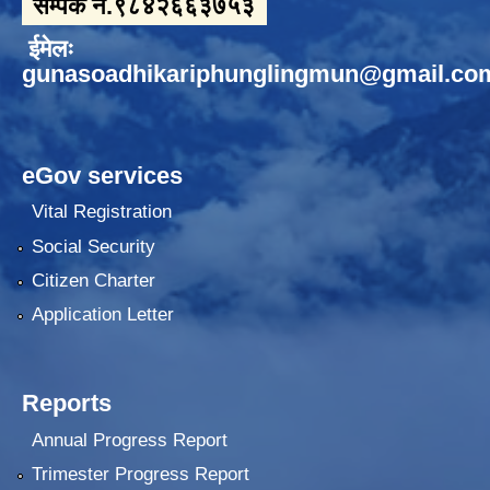
सम्पर्क नं.९८४२६६३७५३
ईमेलः
gunasoadhikariphunglingmun@gmail.co
eGov services
Vital Registration
Social Security
Citizen Charter
Application Letter
Reports
Annual Progress Report
Trimester Progress Report