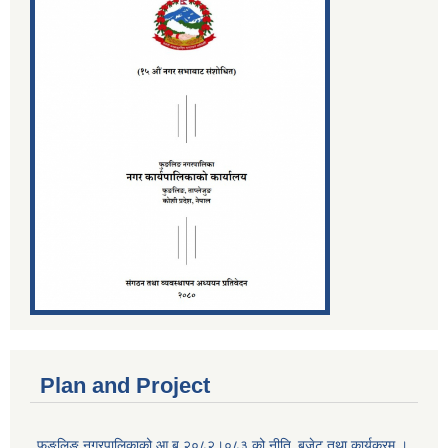
Plan and Project
फुङलिङ नगरपालिकाको आ.ब.२०८२।०८३ को नीति‚ बजेट तथा कार्यक्रम ।