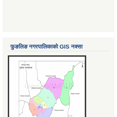
फुङलिङ नगरपालिकाको GIS नक्सा