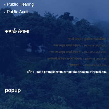
Public Hearing
Public Audit
सम्पर्क ठेगाना
सम्पर्क ठेगाना : फुङलिङ नगरपालिका
नगर प्रमुख सम्पर्क फोन नं: +९७७ ०२४-४६१०६६
नगर उप-प्रमुख सम्पर्क फोन नं: +९७७ ०२४-४६१०६७
कार्यकारी अधिकृत सम्पर्क फोन नं: +९७७ ०२४-४६०११४
फ्याक्स नं.: +९७७ ०२४-४६१०३०
ईमेल :
info@phunglingmun.gov.np
phunglingmun@gmail.com
popup