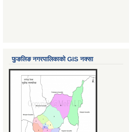
फुङलिङ नगरपालिकाको GIS नक्सा