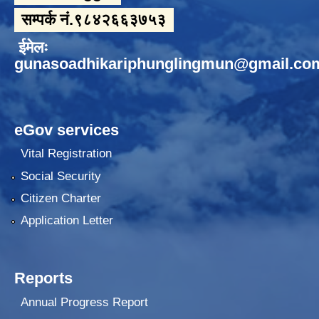
सम्पर्क नं.९८४२६६३७५३
ईमेलः
gunasoadhikariphunglingmun@gmail.co
eGov services
Vital Registration
Social Security
Citizen Charter
Application Letter
Reports
Annual Progress Report