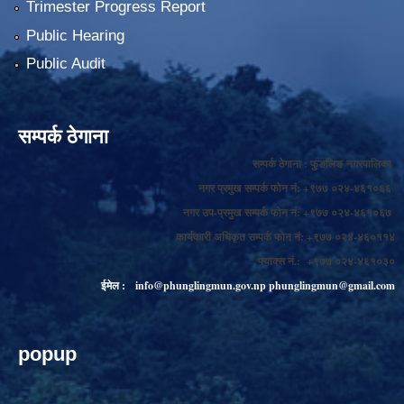
Trimester Progress Report
Public Hearing
Public Audit
सम्पर्क ठेगाना
सम्पर्क ठेगाना : फुङलिङ नगरपालिका
नगर प्रमुख सम्पर्क फोन नं: +९७७ ०२४-४६१०६६
नगर उप-प्रमुख सम्पर्क फोन नं: +९७७ ०२४-४६१०६७
कार्यकारी अधिकृत सम्पर्क फोन नं: +९७७ ०२४-४६०११४
फ्याक्स नं.: +९७७ ०२४-४६१०३०
ईमेल :
info@phunglingmun.gov.np
phunglingmun@gmail.com
popup