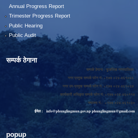
Annual Progress Report
Trimester Progress Report
Public Hearing
Public Audit
सम्पर्क ठेगाना
सम्पर्क ठेगाना : फुङलिङ नगरपालिका
नगर प्रमुख सम्पर्क फोन नं: +९७७ ०२४-४६१०६६
नगर उप-प्रमुख सम्पर्क फोन नं: +९७७ ०२४-४६१०६७
कार्यकारी अधिकृत सम्पर्क फोन नं: +९७७ ०२४-४६०११४
फ्याक्स नं.: +९७७ ०२४-४६१०३०
ईमेल :
info@phunglingmun.gov.np
phunglingmun@gmail.com
popup