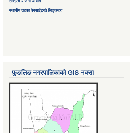
राष्ट्रिय योजना आयोग
स्थानीय तहका वेबसाईटको लिङ्कहरु
फुङलिङ नगरपालिकाको GIS नक्सा