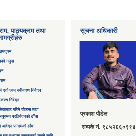
राम, पाठ्यक्रम तथा
सूचना अधिकारी
ामग्रीहरु
ठ्यक्रम
ाको नमुना
ेदन
ाराम
छी दर्ता एवम् नवीकरण निवेदन
विकरण निवेदन
िकाबाट गरिने योजना तथा
प्रकाश पौडेल
अनुगमन प्रतिवेदनको ढाँचा
ागि आवेदन फारामको ढाँचा
सम्पर्क नं. ९८५२६६०९९४
त पुनःस्थापना सहजकर्ता पदको लागि