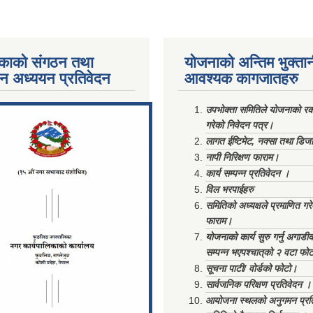
काको संगठन तथा
योजनाको अन्तिम भुक्ता
पन अध्ययन प्रतिवेदन
आवश्यक कागजातहरु
ments/Al...
उपभोक्ता समितिले योजनाको रकम
गरेको निवेदन पत्र।
लागत ईष्टिमेट, नक्सा तथा डिज
नापी निरिक्षण फाराम।
कार्य सम्पन्न प्रतिवेदन ।
विल भरपाईहरु
समितिको अध्यक्षले प्रमाणित गर
फाराम।
योजनाको कार्य सुरु गर्नु अगाडी
सम्पन्न भएपश्चात्‌को २ वटा फो
सूचना पाटी/ वोर्डको फोटो।
सार्वजनिक परिक्षण प्रतिवेदन ।
आयोजना स्थलको अनुगमन प्रत