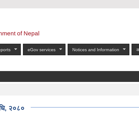
nment of Nepal
ports
eGov services
Notices and Information
अ
िधि, २०८०