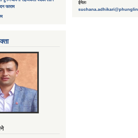
ईमेलः
ेदन फाराम
suchana.adhikari@phungli
ाम
क्ता
ने