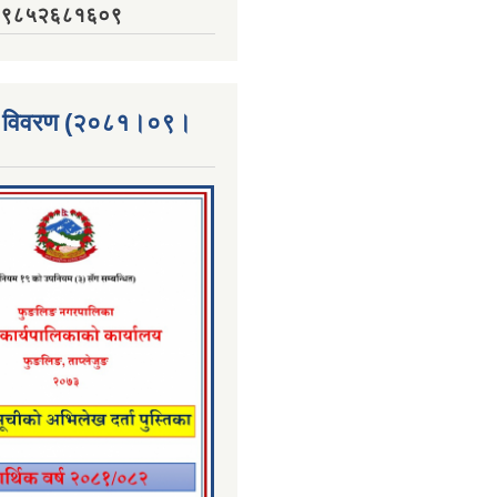
नं. ९८५२६८१६०९
्ता विवरण (२०८१।०९।