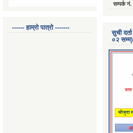
सम्पर्क 
------ हाम्रो पात्रो -------
सुची दर
०२ सम्म)