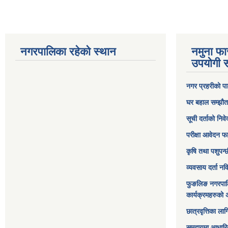
नगरपालिका रहेको स्थान
नमुना फा
उपयोगी स
नगर प्रहरीको पा
घर बहाल सम्झौत
सूची दर्ताको निव
परीक्षा आवेदन फ
कृषि तथा पशुपन्
व्यवसाय दर्ता न
फुङलिङ नगरपाल
कार्यक्रमहरुको 
छात्रवृत्तिका ल
समुदायमा आधारि