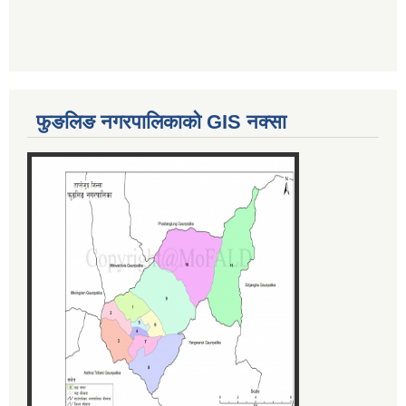
फुङलिङ नगरपालिकाको GIS नक्सा