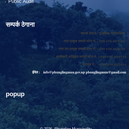
Public Audit
सम्पर्क ठेगाना
सम्पर्क ठेगाना : फुङलिङ नगरपालिका
नगर प्रमुख सम्पर्क फोन नं: +९७७ ०२४-४६१०६६
नगर उप-प्रमुख सम्पर्क फोन नं: +९७७ ०२४-४६१०६७
कार्यकारी अधिकृत सम्पर्क फोन नं: +९७७ ०२४-४६०११४
फ्याक्स नं.: +९७७ ०२४-४६१०३०
ईमेल :
info@phunglingmun.gov.np
phunglingmun@gmail.com
popup
© 2026 Phungling Municipality