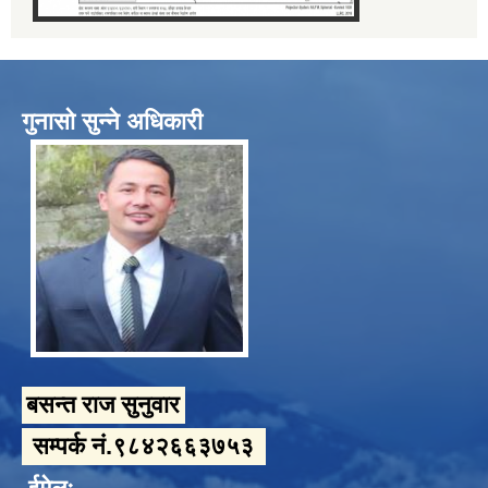
गुनासो सुन्ने अधिकारी
बसन्त राज सुनुवार
सम्पर्क नं.९८४२६६३७५३