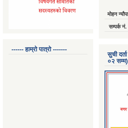
मोहन न्यौपा
सम्पर्क 
------ हाम्रो पात्रो -------
सुची दर
०२ सम्म)