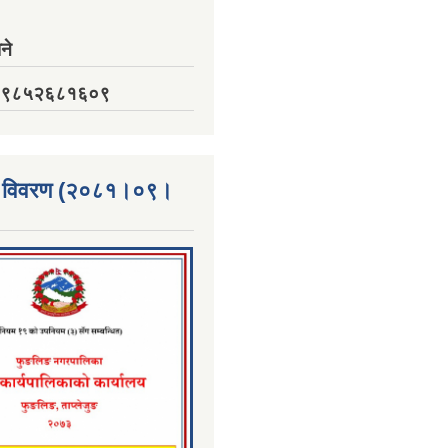
ने
नं. ९८५२६८१६०९
्ता विवरण (२०८१।०९।