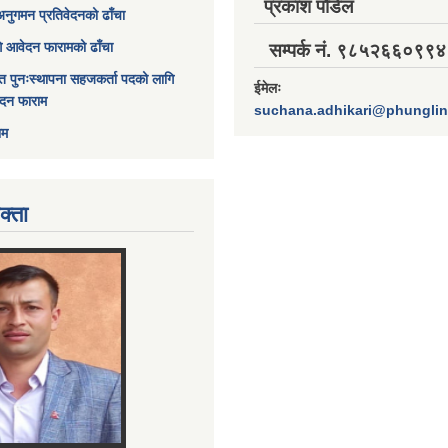
प्रकाश पौडेल
अनुगमन प्रतिवेदनको ढाँचा
ागि आवेदन फारामको ढाँचा
सम्पर्क नं. ९८५२६६०९९४
त पुनःस्थापना सहजकर्ता पदको लागि
ईमेलः
ेदन फाराम
suchana.adhikari@phungli
ाम
क्ता