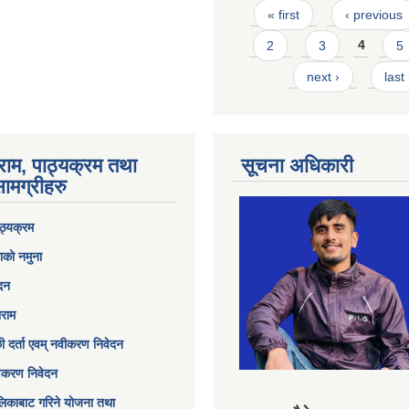
Pages
« first
‹ previous
2
3
4
5
next ›
last
राम, पाठ्यक्रम तथा
सूचना अधिकारी
ामग्रीहरु
ठ्यक्रम
ाको नमुना
ेदन
ाराम
छी दर्ता एवम् नवीकरण निवेदन
विकरण निवेदन
िकाबाट गरिने योजना तथा