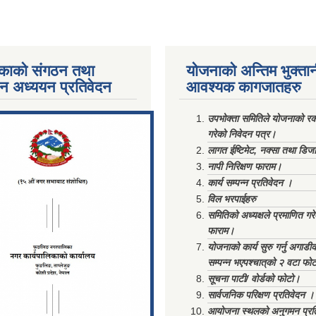
काको संगठन तथा
योजनाको अन्तिम भुक्ता
पन अध्ययन प्रतिवेदन
आवश्यक कागजातहरु
ments/Al...
उपभोक्ता समितिले योजनाको रकम
गरेको निवेदन पत्र।
लागत ईष्टिमेट, नक्सा तथा डिज
नापी निरिक्षण फाराम।
कार्य सम्पन्न प्रतिवेदन ।
विल भरपाईहरु
समितिको अध्यक्षले प्रमाणित गर
फाराम।
योजनाको कार्य सुरु गर्नु अगाडी
सम्पन्न भएपश्चात्‌को २ वटा फो
सूचना पाटी/ वोर्डको फोटो।
सार्वजनिक परिक्षण प्रतिवेदन ।
आयोजना स्थलको अनुगमन प्रत