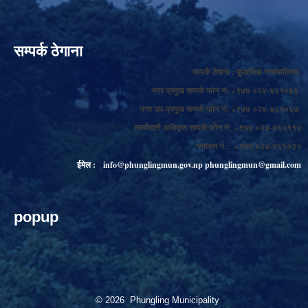
सम्पर्क ठेगाना
सम्पर्क ठेगाना : फुङलिङ नगरपालिका
नगर प्रमुख सम्पर्क फोन नं: +९७७ ०२४-४६१०६६
नगर उप-प्रमुख सम्पर्क फोन नं: +९७७ ०२४-४६१०६७
कार्यकारी अधिकृत सम्पर्क फोन नं: +९७७ ०२४-४६०११४
फ्याक्स नं.: +९७७ ०२४-४६१०३०
ईमेल :
info@phunglingmun.gov.np
phunglingmun@gmail.com
popup
© 2026 Phungling Municipality