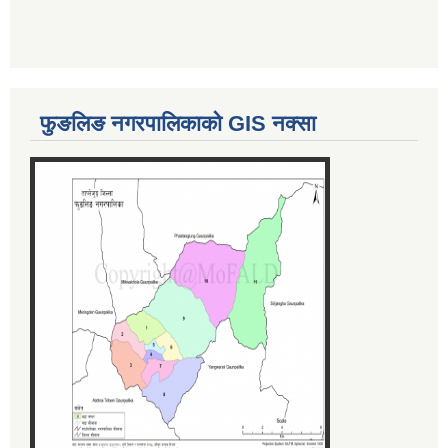
फुङलिङ नगरपालिकाको GIS नक्सा