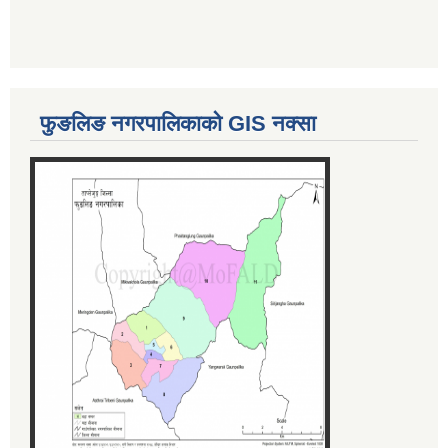
फुङलिङ नगरपालिकाको GIS नक्सा