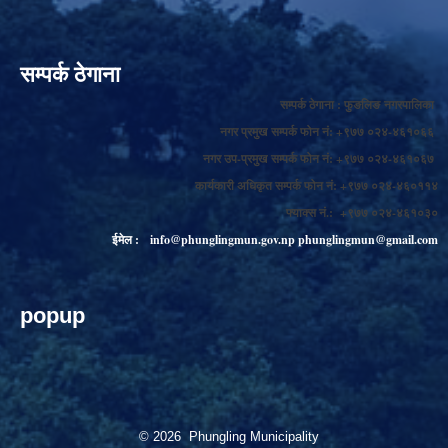
सम्पर्क ठेगाना
सम्पर्क ठेगाना : फुङलिङ नगरपालिका
नगर प्रमुख सम्पर्क फोन नं: +९७७ ०२४-४६१०६६
नगर उप-प्रमुख सम्पर्क फोन नं: +९७७ ०२४-४६१०६७
कार्यकारी अधिकृत सम्पर्क फोन नं: +९७७ ०२४-४६०११४
फ्याक्स नं.: +९७७ ०२४-४६१०३०
ईमेल :
info@phunglingmun.gov.np
phunglingmun@gmail.com
popup
© 2026 Phungling Municipality