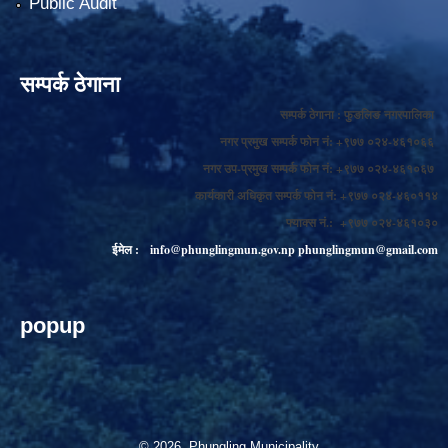
Public Audit
सम्पर्क ठेगाना
सम्पर्क ठेगाना : फुङलिङ नगरपालिका
नगर प्रमुख सम्पर्क फोन नं: +९७७ ०२४-४६१०६६
नगर उप-प्रमुख सम्पर्क फोन नं: +९७७ ०२४-४६१०६७
कार्यकारी अधिकृत सम्पर्क फोन नं: +९७७ ०२४-४६०११४
फ्याक्स नं.: +९७७ ०२४-४६१०३०
ईमेल :
info@phunglingmun.gov.np
phunglingmun@gmail.com
popup
© 2026 Phungling Municipality