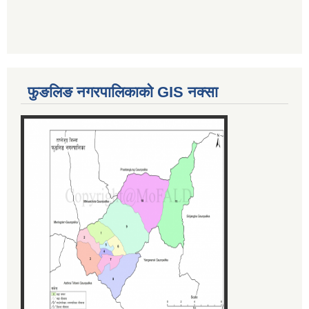
फुङलिङ नगरपालिकाको GIS नक्सा