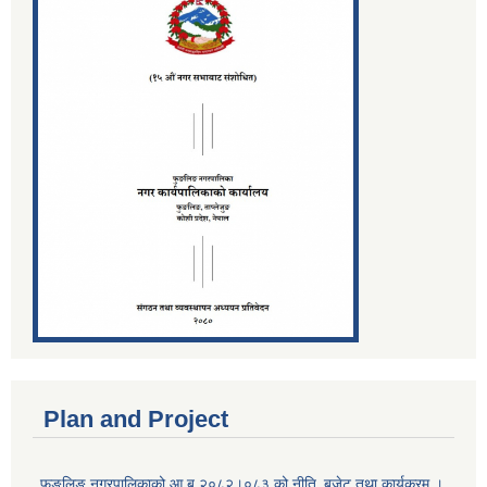
Plan and Project
फुङलिङ नगरपालिकाको आ.ब.२०८२।०८३ को नीति‚ बजेट तथा कार्यक्रम ।