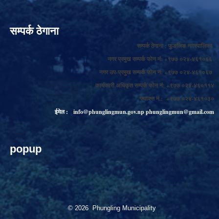
सम्पर्क ठेगाना
सम्पर्क ठेगाना : फुङलिङ नगरपालिका
नगर प्रमुख सम्पर्क फोन नं: +९७७ ०२४-४६१०६६
नगर उप-प्रमुख सम्पर्क फोन नं: +९७७ ०२४-४६१०६७
कार्यकारी अधिकृत सम्पर्क फोन नं: +९७७ ०२४-४६०११४
फ्याक्स नं.: +९७७ ०२४-४६१०३०
ईमेल :
info@phunglingmun.gov.np
phunglingmun@gmail.com
popup
© 2026 Phungling Municipality