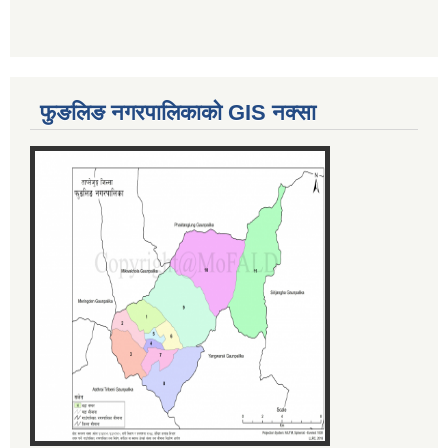
फुङलिङ नगरपालिकाको GIS नक्सा