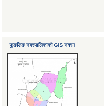
फुङलिङ नगरपालिकाको GIS नक्सा