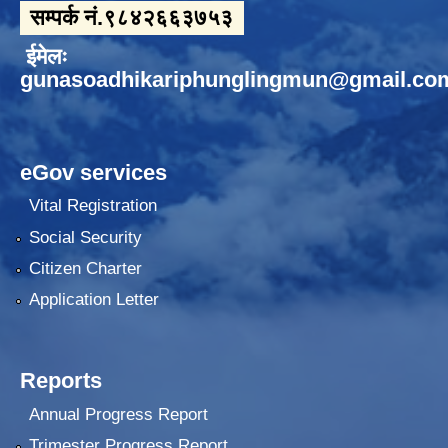
सम्पर्क नं.९८४२६६३७५३
ईमेलः
gunasoadhikariphunglingmun@gmail.co
eGov services
Vital Registration
Social Security
Citizen Charter
Application Letter
Reports
Annual Progress Report
Trimester Progress Report