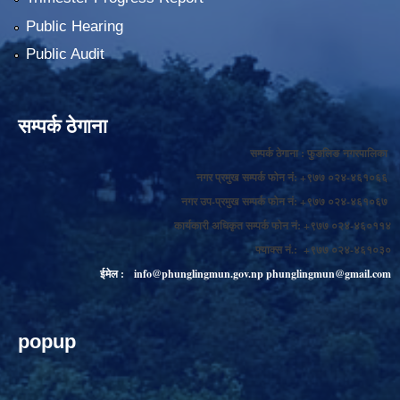
Public Hearing
Public Audit
सम्पर्क ठेगाना
सम्पर्क ठेगाना : फुङलिङ नगरपालिका
नगर प्रमुख सम्पर्क फोन नं: +९७७ ०२४-४६१०६६
नगर उप-प्रमुख सम्पर्क फोन नं: +९७७ ०२४-४६१०६७
कार्यकारी अधिकृत सम्पर्क फोन नं: +९७७ ०२४-४६०११४
फ्याक्स नं.: +९७७ ०२४-४६१०३०
ईमेल :
info@phunglingmun.gov.np
phunglingmun@gmail.com
popup