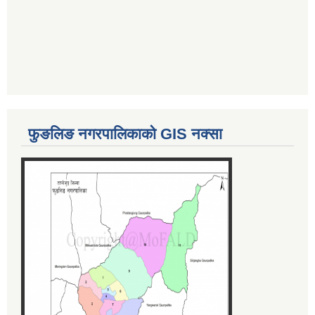
फुङलिङ नगरपालिकाको GIS नक्सा