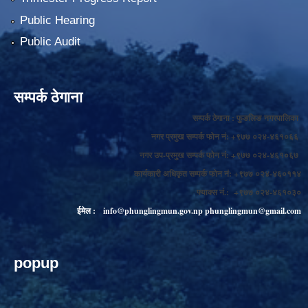
Public Hearing
Public Audit
सम्पर्क ठेगाना
सम्पर्क ठेगाना : फुङलिङ नगरपालिका
नगर प्रमुख सम्पर्क फोन नं: +९७७ ०२४-४६१०६६
नगर उप-प्रमुख सम्पर्क फोन नं: +९७७ ०२४-४६१०६७
कार्यकारी अधिकृत सम्पर्क फोन नं: +९७७ ०२४-४६०११४
फ्याक्स नं.: +९७७ ०२४-४६१०३०
ईमेल :
info@phunglingmun.gov.np
phunglingmun@gmail.com
popup