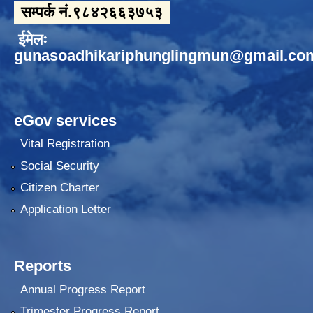
सम्पर्क नं.९८४२६६३७५३
ईमेलः
gunasoadhikariphunglingmun@gmail.co
eGov services
Vital Registration
Social Security
Citizen Charter
Application Letter
Reports
Annual Progress Report
Trimester Progress Report