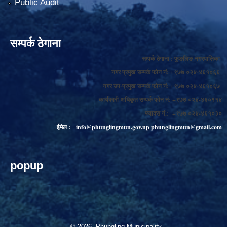
Public Audit
सम्पर्क ठेगाना
सम्पर्क ठेगाना : फुङलिङ नगरपालिका
नगर प्रमुख सम्पर्क फोन नं: +९७७ ०२४-४६१०६६
नगर उप-प्रमुख सम्पर्क फोन नं: +९७७ ०२४-४६१०६७
कार्यकारी अधिकृत सम्पर्क फोन नं: +९७७ ०२४-४६०११४
फ्याक्स नं.: +९७७ ०२४-४६१०३०
ईमेल :
info@phunglingmun.gov.np
phunglingmun@gmail.com
popup
© 2026 Phungling Municipality