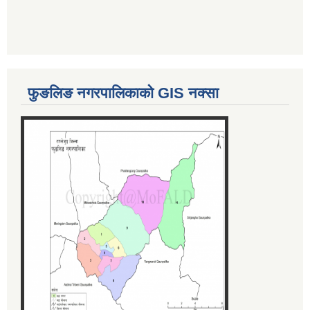
फुङलिङ नगरपालिकाको GIS नक्सा