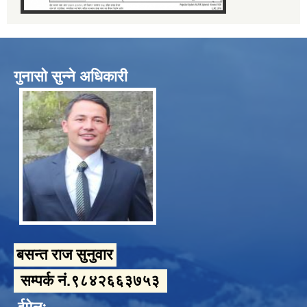
गुनासो सुन्ने अधिकारी
बसन्त राज सुनुवार
सम्पर्क नं.९८४२६६३७५३