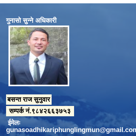
गुनासो सुन्ने अधिकारी
बसन्त राज सुनुवार
सम्पर्क नं.९८४२६६३७५३
ईमेलः
gunasoadhikariphunglingmun@gmail.co