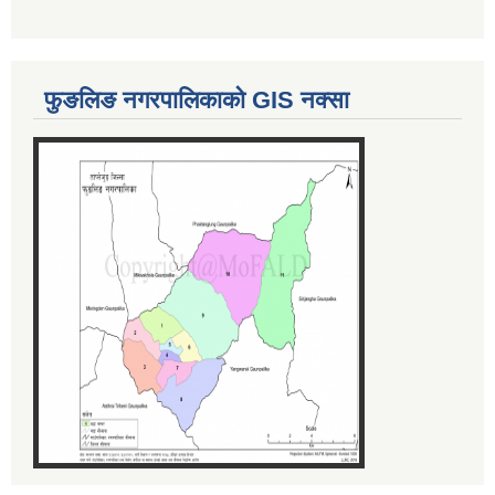
फुङलिङ नगरपालिकाको GIS नक्सा