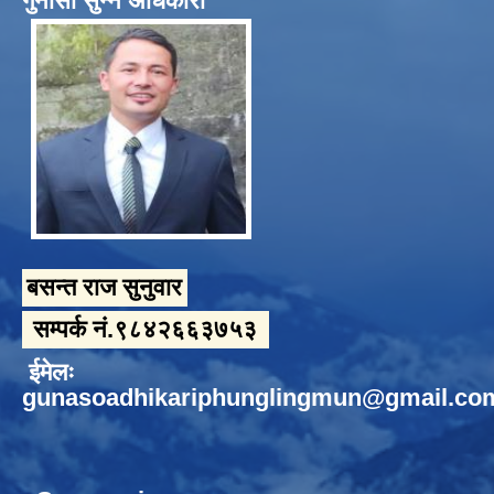
गुनासो सुन्ने अधिकारी
बसन्त राज सुनुवार
सम्पर्क नं.९८४२६६३७५३
ईमेलः
gunasoadhikariphunglingmun@gmail.co