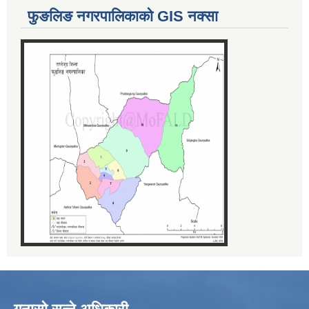
फुङलिङ नगरपालिकाको GIS नक्सा