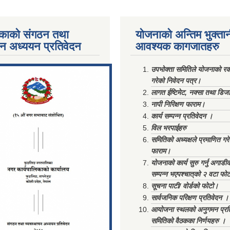
काको संगठन तथा
योजनाको अन्तिम भुक्ता
पन अध्ययन प्रतिवेदन
आवश्यक कागजातहरु
ments/Al...
उपभोक्ता समितिले योजनाको रकम
गरेको निवेदन पत्र।
लागत ईष्टिमेट, नक्सा तथा डिज
नापी निरिक्षण फाराम।
कार्य सम्पन्न प्रतिवेदन ।
विल भरपाईहरु
समितिको अध्यक्षले प्रमाणित गर
फाराम।
योजनाको कार्य सुरु गर्नु अगाडी
सम्पन्न भएपश्चात्‌को २ वटा फो
सूचना पाटी/ वोर्डको फोटो।
सार्वजनिक परिक्षण प्रतिवेदन ।
आयोजना स्थलको अनुगमन प्रत
समितिको वैठकका निर्णयहरु ।