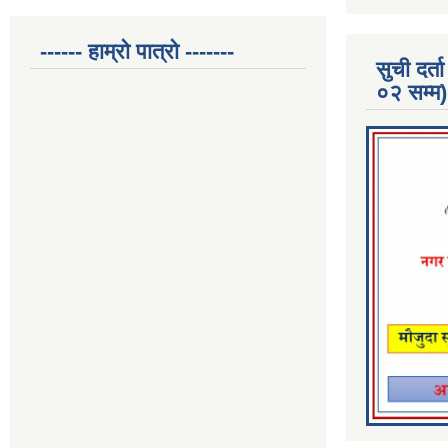
------ हाम्रो पात्रो -------
सुची दर
०२ सम्म)