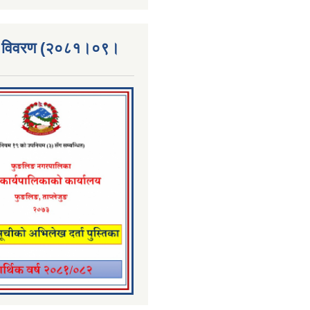
्ता विवरण (२०८१।०९।