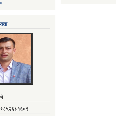
ाम
क्ता
ने
नं. ९८५२६८१६०९