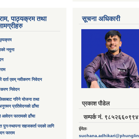
राम, पाठ्यक्रम तथा
सूचना अधिकारी
ामग्रीहरु
ठ्यक्रम
ाको नमुना
ेदन
ाराम
छी दर्ता एवम् नवीकरण निवेदन
विकरण निवेदन
िकाबाट गरिने योजना तथा
प्रकाश पौडेल
अनुगमन प्रतिवेदनको ढाँचा
ागि आवेदन फारामको ढाँचा
सम्पर्क नं. ९८५२६६०९९४
त पुनःस्थापना सहजकर्ता पदको लागि
ईमेलः
ेदन फाराम
suchana.adhikari@phungli