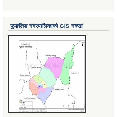
फुङलिङ नगरपालिकाको GIS नक्सा