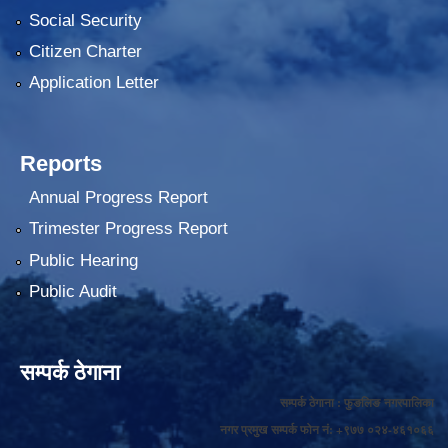
Social Security
Citizen Charter
Application Letter
Reports
Annual Progress Report
Trimester Progress Report
Public Hearing
Public Audit
सम्पर्क ठेगाना
सम्पर्क ठेगाना : फुङलिङ नगरपालिका
नगर प्रमुख सम्पर्क फोन नं: +९७७ ०२४-४६१०६६