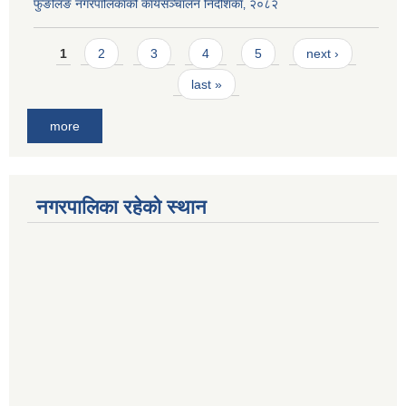
फुङलिङ नगरपालिकाको कार्यसञ्चालन निर्देशिका‚ २०८२
Pages
1
2
3
4
5
next ›
last »
more
नगरपालिका रहेको स्थान