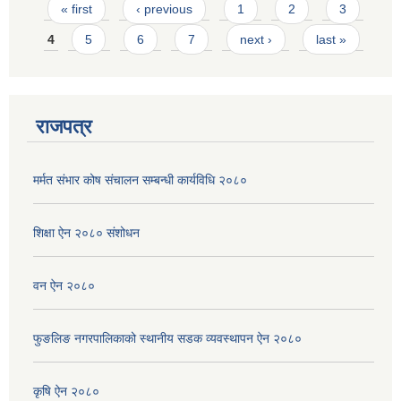
Pages
« first
‹ previous
1
2
3
4
5
6
7
next ›
last »
राजपत्र
मर्मत संभार कोष संचालन सम्बन्धी कार्यविधि २०८०
शिक्षा ऐन २०८० संशोधन
वन ऐन २०८०
फुङलिङ नगरपालिकाको स्थानीय सडक व्यवस्थापन ऐन २०८०
कृषि ऐन २०८०