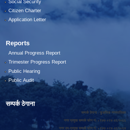
Social Security
Citizen Charter
Application Letter
Reports
Annual Progress Report
Trimester Progress Report
Public Hearing
Public Audit
सम्पर्क ठेगाना
सम्पर्क ठेगाना : फुङलिङ नगरपालिका
नगर प्रमुख सम्पर्क फोन नं: +९७७ ०२४-४६१०६६
नगर उप-प्रमुख सम्पर्क फोन नं: +९७७ ०२४-४६१०६७