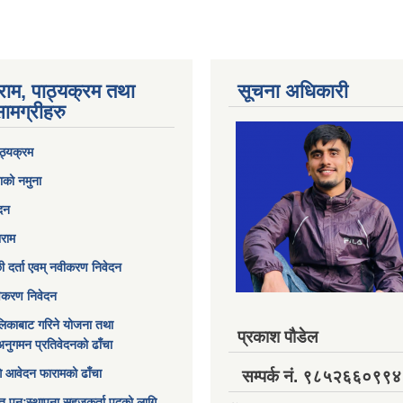
राम, पाठ्यक्रम तथा
सूचना अधिकारी
ामग्रीहरु
ठ्यक्रम
ाको नमुना
ेदन
ाराम
छी दर्ता एवम् नवीकरण निवेदन
विकरण निवेदन
िकाबाट गरिने योजना तथा
प्रकाश पौडेल
अनुगमन प्रतिवेदनको ढाँचा
ागि आवेदन फारामको ढाँचा
सम्पर्क नं. ९८५२६६०९९४
त पुनःस्थापना सहजकर्ता पदको लागि