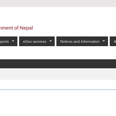
nment of Nepal
ports
eGov services
Notices and Information
अ
न्धी सूचना!!!!!!!!!!
more