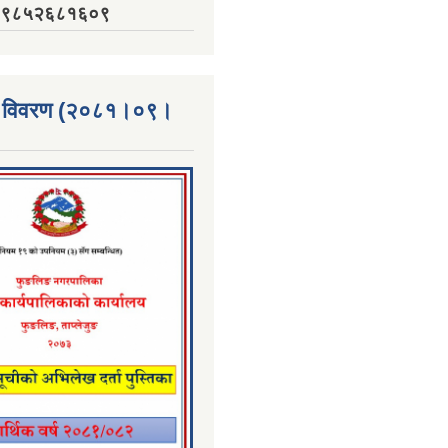
नं. ९८५२६८१६०९
्ता विवरण (२०८१।०९।