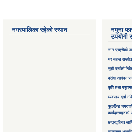
नगरपालिका रहेको स्थान
नमुना फा
उपयोगी स
नगर प्रहरीको पा
घर बहाल सम्झौत
सूची दर्ताको निव
परीक्षा आवेदन फ
कृषि तथा पशुपन्
व्यवसाय दर्ता न
फुङलिङ नगरपाल
कार्यक्रमहरुको 
छात्रवृत्तिका ल
समुदायमा आधारि