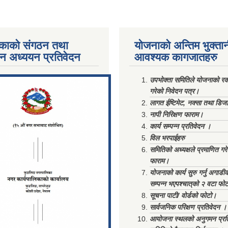
काको संगठन तथा
योजनाको अन्तिम भुक्ता
पन अध्ययन प्रतिवेदन
आवश्यक कागजातहरु
ments/Al...
उपभोक्ता समितिले योजनाको रकम
गरेको निवेदन पत्र।
लागत ईष्टिमेट, नक्सा तथा डिज
नापी निरिक्षण फाराम।
कार्य सम्पन्न प्रतिवेदन ।
विल भरपाईहरु
समितिको अध्यक्षले प्रमाणित गर
फाराम।
योजनाको कार्य सुरु गर्नु अगाडी
सम्पन्न भएपश्चात्‌को २ वटा फो
सूचना पाटी/ वोर्डको फोटो।
सार्वजनिक परिक्षण प्रतिवेदन ।
आयोजना स्थलको अनुगमन प्रत