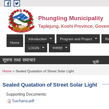
Skip to main content
Phungling Municipality
Taplejung, Koshi Province, Gover
Introduction
Program and Project
Re
Home
LOGIN
राजपत्र
सूचना तथा समाचार
सूची दर्ता आह्वान सम्ब
You are here
Home
» Sealed Quatation of Street Solar Light
Sealed Quatation of Street Solar Light
Supporting Documents:
Suchana.pdf