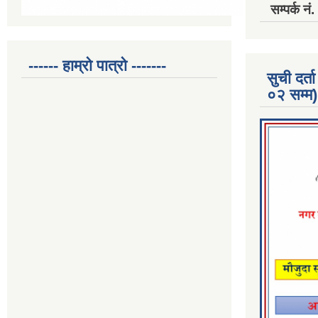
सम्पर्क 
------ हाम्रो पात्रो -------
सुची दर
०२ सम्म)