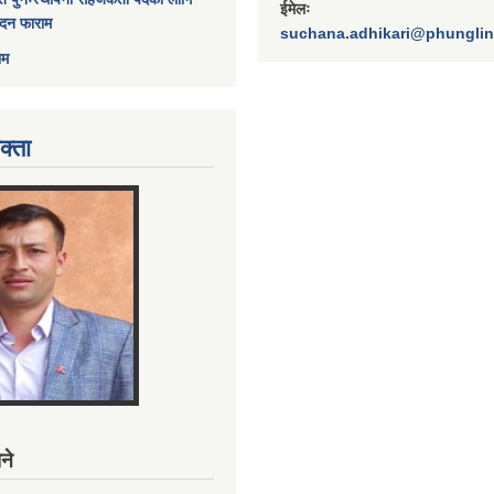
ईमेलः
ेदन फाराम
suchana.adhikari@phungli
ाम
क्ता
ने