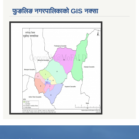
फुङलिङ नगरपालिकाको GIS नक्सा