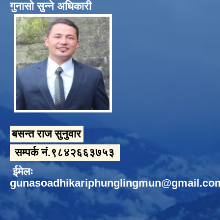
गुनासो सुन्ने अधिकारी
बसन्त राज सुनुवार
सम्पर्क नं.९८४२६६३७५३
ईमेलः
gunasoadhikariphunglingmun@gmail.co