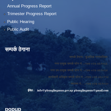
Annual Progress Report
Trimester Progress Report
Public Hearing
Public Audit
सम्पर्क ठेगाना
सम्पर्क ठेगाना : फुङलिङ नगरपालिका
नगर प्रमुख सम्पर्क फोन नं: +९७७ ०२४-४६१०६६
नगर उप-प्रमुख सम्पर्क फोन नं: +९७७ ०२४-४६१०६७
कार्यकारी अधिकृत सम्पर्क फोन नं: +९७७ ०२४-४६०११४
फ्याक्स नं.: +९७७ ०२४-४६१०३०
ईमेल :
info@phunglingmun.gov.np
phunglingmun@gmail.com
popup