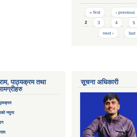
Pages
« first
‹ previous
2
3
4
5
next ›
last
राम, पाठ्यक्रम तथा
सूचना अधिकारी
ामग्रीहरु
ठ्यक्रम
ाको नमुना
ेदन
ाराम