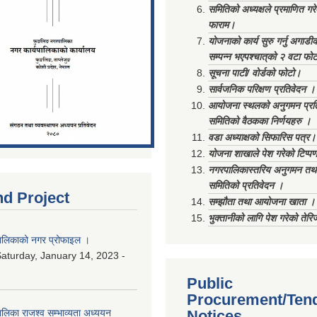
समितिको अध्यक्षले प्रमाणित गर
फाराम।
योजनाको कार्य सुरु गर्नु अगाडी
सम्पन्न भएपश्चात्‌को २ वटा फो
सूचना पाटी/ वोर्डको फोटो।
सार्वजनिक परिक्षण प्रतिवेदन ।
आयोजना स्थलको अनुगमन प्रत
समितिको वैठकका निर्णयहरु ।
वडा अध्याक्षको सिफारिस पत्र।
योजना शाखाले पेश गरेको टिप्प
नगरपालिकास्तरिय अनुगमन तथा
समितिको प्रतिवेदन ।
nd Project
सम्झौता तथा आयोजना खाता ।
भुक्तानीको लागि पेश गरेको तेर
लिकाको नगर प्रोफाइल ।
aturday, January 14, 2023 -
Public
Procurement/Ten
िका राजश्व सम्भाव्यता अध्ययन
Notices