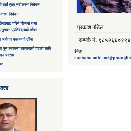
छी दर्ता एवम् नवीकरण निवेदन
विकरण निवेदन
िकाबाट गरिने योजना तथा
प्रकाश पौडेल
अनुगमन प्रतिवेदनको ढाँचा
ागि आवेदन फारामको ढाँचा
सम्पर्क नं. ९८५२६६०९९४
त पुनःस्थापना सहजकर्ता पदको लागि
ईमेलः
ेदन फाराम
suchana.adhikari@phungli
ाम
क्ता