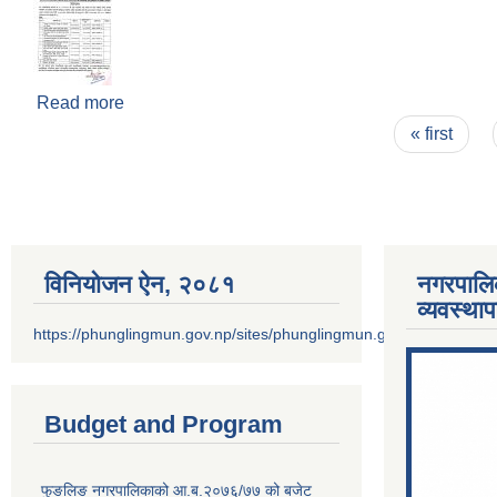
Read more
about आ.ब.२०७८/०७९ को आन्तरिक आय संकलन गर्न ठेक्का
Pages
« first
विनियोजन ऐन‚ २०८१
नगरपालि
व्यवस्था
https://phunglingmun.gov.np/sites/phunglingmun.gov.np/files/docu
Budget and Program
फुङलिङ नगरपालिकाको आ.ब.२०७६/७७ को बजेट