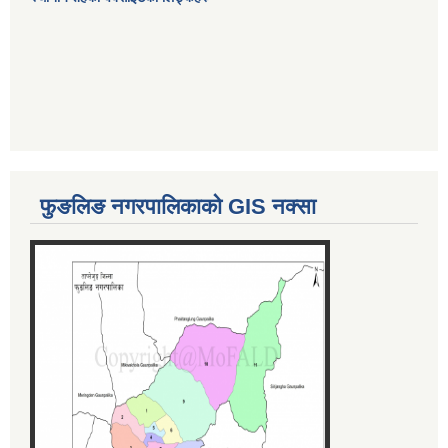
फुङलिङ नगरपालिकाको GIS नक्सा