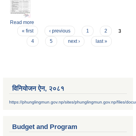
Read more
about आ.ब.२०७८/०७९ को आन्तरिक आय संकलन गर्न
Pages
ठेक्का आव्हान गरेको सूचना !
« first
‹ previous
1
2
3
4
5
next ›
last »
विनियोजन ऐन‚ २०८१
https://phunglingmun.gov.np/sites/phunglingmun.gov.np/files/docu
Budget and Program