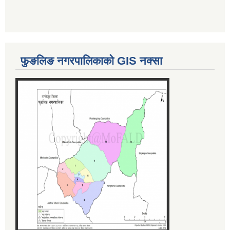
फुङलिङ नगरपालिकाको GIS नक्सा