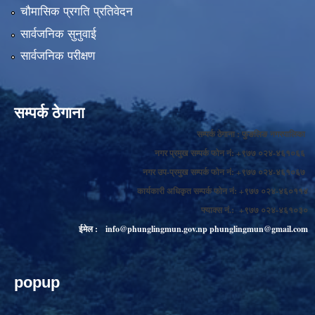
चौमासिक प्रगति प्रतिवेदन
सार्वजनिक सुनुवाई
सार्वजनिक परीक्षण
सम्पर्क ठेगाना
सम्पर्क ठेगाना : फुङलिङ नगरपालिका
नगर प्रमुख सम्पर्क फोन नं: +९७७ ०२४-४६१०६६
नगर उप-प्रमुख सम्पर्क फोन नं: +९७७ ०२४-४६१०६७
कार्यकारी अधिकृत सम्पर्क फोन नं: +९७७ ०२४-४६०११४
फ्याक्स नं.: +९७७ ०२४-४६१०३०
ईमेल :
info@phunglingmun.gov.np
phunglingmun@gmail.com
popup