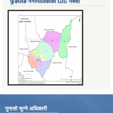
फुङलिङ नगरपालिकाको GIS नक्सा
गुनासो सुन्ने अधिकारी