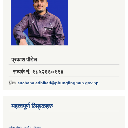
प्रकाश पौडेल
सम्पर्क नं. ९८५२६६०९९४
ईमेलः
suchana.adhikari@phunglingmun.gov.np
महत्वपूर्ण लिङ्कहरु
लोक सेवा आयोग
, नेपाल