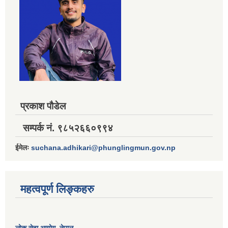
प्रकाश पौडेल
सम्पर्क नं. ९८५२६६०९९४
ईमेलः
suchana.adhikari@phunglingmun.gov.np
महत्वपूर्ण लिङ्कहरु
लोक सेवा आयोग
, नेपाल