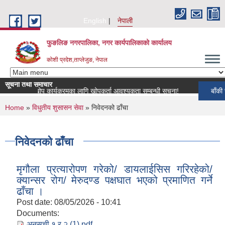
Skip to main content
English
नेपाली
फुङलिङ नगरपालिका, नगर कार्यपालिकाको कार्यालय
कोशी प्रदेश,ताप्लेजुङ, नेपाल
सूचना तथा समाचार
शुपन्छी खोप कार्यक्रमका लागि खोपकर्ता आवश्यकता सम्बन्धी सूचना!
बाँकी समाचार
You are here
Home
»
विधुतीय शुसासन सेवा
» निवेदनको ढाँचा
निवेदनको ढाँचा
मृगौला प्रत्यारोपण गरेको/ डायलाईसिस गरिरहेको/
क्यान्सर रोग/ मेरुदण्ड पक्षघात भएको प्रमाणित गर्ने
ढाँचा ।
Post date:
08/05/2026 - 10:41
Documents:
अनुसुची १ र २ (1).pdf