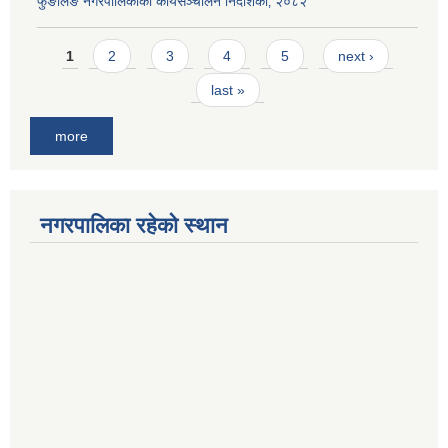
फुङलिङ नगरपालिकाको कार्यसञ्चालन निर्देशिका‚ २०८२
Pages
1
2
3
4
5
next ›
last »
more
नगरपालिका रहेको स्थान