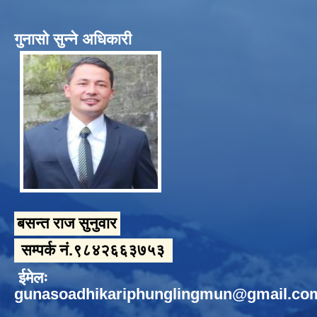
गुनासो सुन्ने अधिकारी
बसन्त राज सुनुवार
सम्पर्क नं.९८४२६६३७५३
ईमेलः
gunasoadhikariphunglingmun@gmail.co