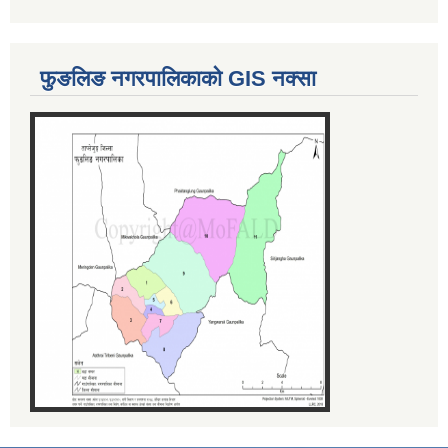
फुङलिङ नगरपालिकाको GIS नक्सा