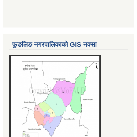
फुङलिङ नगरपालिकाको GIS नक्सा