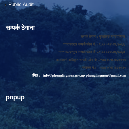
Public Audit
सम्पर्क ठेगाना
सम्पर्क ठेगाना : फुङलिङ नगरपालिका
नगर प्रमुख सम्पर्क फोन नं: +९७७ ०२४-४६१०६६
नगर उप-प्रमुख सम्पर्क फोन नं: +९७७ ०२४-४६१०६७
कार्यकारी अधिकृत सम्पर्क फोन नं: +९७७ ०२४-४६०११४
फ्याक्स नं.: +९७७ ०२४-४६१०३०
ईमेल :
info@phunglingmun.gov.np
phunglingmun@gmail.com
popup