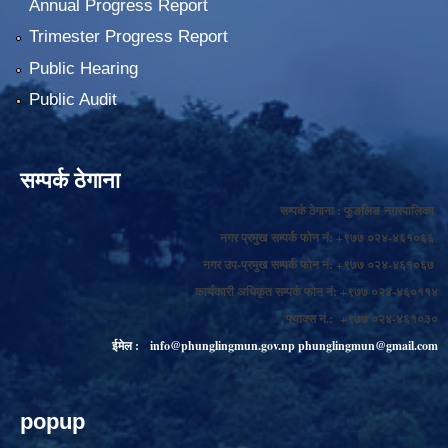
Annual Progress Report
Trimester Progress Report
Public Hearing
Public Audit
सम्पर्क ठेगाना
सम्पर्क ठेगाना : फुङलिङ नगरपालिका
नगर प्रमुख सम्पर्क फोन नं: +९७७ ०२४-४६१०६६
नगर उप-प्रमुख सम्पर्क फोन नं: +९७७ ०२४-४६१०६७
कार्यकारी अधिकृत सम्पर्क फोन नं: +९७७ ०२४-४६०११४
फ्याक्स नं.: +९७७ ०२४-४६१०३०
ईमेल :
info@phunglingmun.gov.np
phunglingmun@gmail.com
popup