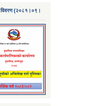
्ता विवरण (२०८१।०९।