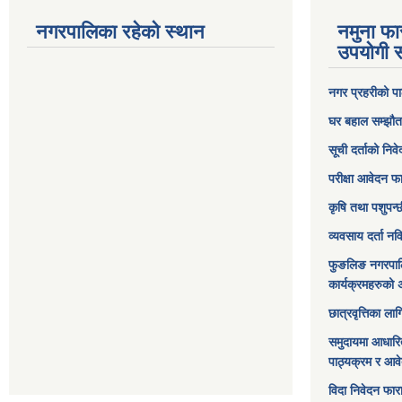
नगरपालिका रहेको स्थान
नमुना फा
उपयोगी स
नगर प्रहरीको पा
घर बहाल सम्झौत
सूची दर्ताको निव
परीक्षा आवेदन फ
कृषि तथा पशुपन्
व्यवसाय दर्ता न
फुङलिङ नगरपाल
कार्यक्रमहरुको 
छात्रवृत्तिका ल
समुदायमा आधारि
पाठ्यक्रम र आव
विदा निवेदन फार