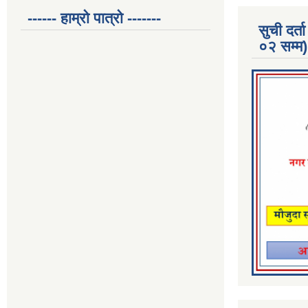
------ हाम्रो पात्रो -------
सुची दर
०२ सम्म)