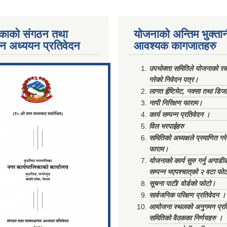
काको संगठन तथा
योजनाको अन्तिम भुक्ता
पन अध्ययन प्रतिवेदन
आवश्यक कागजातहरु
ments/Al...
उपभोक्ता समितिले योजनाको रकम
गरेको निवेदन पत्र।
लागत ईष्टिमेट, नक्सा तथा डिज
नापी निरिक्षण फाराम।
कार्य सम्पन्न प्रतिवेदन ।
विल भरपाईहरु
समितिको अध्यक्षले प्रमाणित गर
फाराम।
योजनाको कार्य सुरु गर्नु अगाडी
सम्पन्न भएपश्चात्‌को २ वटा फो
सूचना पाटी/ वोर्डको फोटो।
सार्वजनिक परिक्षण प्रतिवेदन ।
आयोजना स्थलको अनुगमन प्रत
समितिको वैठकका निर्णयहरु ।