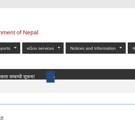
nment of Nepal
ports
eGov services
Notices and Information
अ
बन्धी सूचना!
more
df