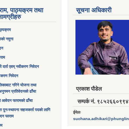
राम, पाठ्यक्रम तथा
सूचना अधिकारी
ामग्रीहरु
ठ्यक्रम
ाको नमुना
ेदन
ाराम
छी दर्ता एवम् नवीकरण निवेदन
विकरण निवेदन
िकाबाट गरिने योजना तथा
प्रकाश पौडेल
अनुगमन प्रतिवेदनको ढाँचा
ागि आवेदन फारामको ढाँचा
सम्पर्क नं. ९८५२६६०९९४
त पुनःस्थापना सहजकर्ता पदको लागि
ईमेलः
ेदन फाराम
suchana.adhikari@phungli
ाम