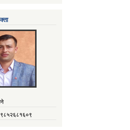
क्ता
ने
नं. ९८५२६८१६०९