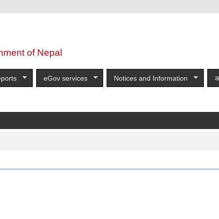
nment of Nepal
ports
eGov services
Notices and Information
अ