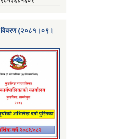
नं. ९८५२६८१६०९
्ता विवरण (२०८१।०९।