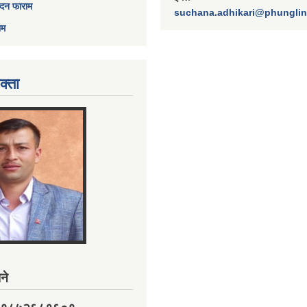
ेदन फाराम
suchana.adhikari@phungli
ाम
क्ता
ने