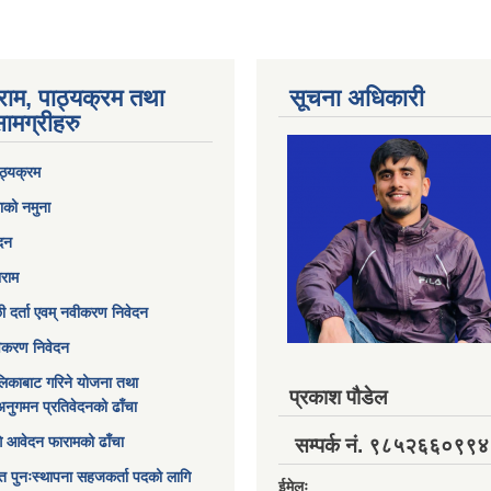
राम, पाठ्यक्रम तथा
सूचना अधिकारी
ामग्रीहरु
ठ्यक्रम
ाको नमुना
ेदन
ाराम
छी दर्ता एवम् नवीकरण निवेदन
विकरण निवेदन
िकाबाट गरिने योजना तथा
प्रकाश पौडेल
अनुगमन प्रतिवेदनको ढाँचा
ागि आवेदन फारामको ढाँचा
सम्पर्क नं. ९८५२६६०९९४
त पुनःस्थापना सहजकर्ता पदको लागि
ईमेलः