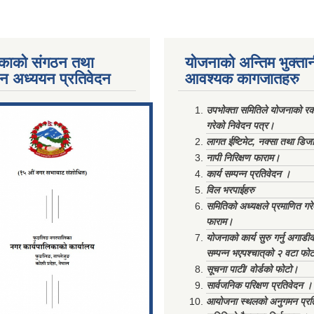
काको संगठन तथा
योजनाको अन्तिम भुक्ता
पन अध्ययन प्रतिवेदन
आवश्यक कागजातहरु
ments/Al...
उपभोक्ता समितिले योजनाको रकम
गरेको निवेदन पत्र।
लागत ईष्टिमेट, नक्सा तथा डिज
नापी निरिक्षण फाराम।
कार्य सम्पन्न प्रतिवेदन ।
विल भरपाईहरु
समितिको अध्यक्षले प्रमाणित गर
फाराम।
योजनाको कार्य सुरु गर्नु अगाडी
सम्पन्न भएपश्चात्‌को २ वटा फो
सूचना पाटी/ वोर्डको फोटो।
सार्वजनिक परिक्षण प्रतिवेदन ।
आयोजना स्थलको अनुगमन प्रत