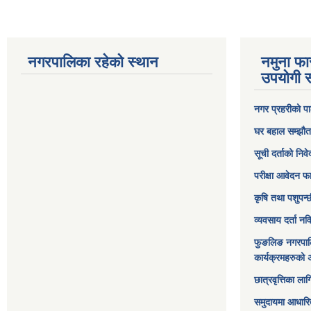
नगरपालिका रहेको स्थान
नमुना फा
उपयोगी स
नगर प्रहरीको पा
घर बहाल सम्झौत
सूची दर्ताको निव
परीक्षा आवेदन फ
कृषि तथा पशुपन्
व्यवसाय दर्ता न
फुङलिङ नगरपाल
कार्यक्रमहरुको 
छात्रवृत्तिका ल
समुदायमा आधारि