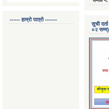
सम्पर्क 
------ हाम्रो पात्रो -------
सुची दर
०२ सम्म)