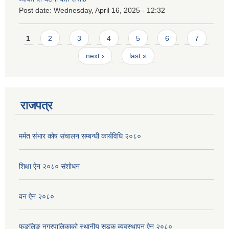
Post date:
Wednesday, April 16, 2025 - 12:32
Pages
1
2
3
4
5
6
7
next ›
last »
राजपत्र
मर्मत संभार कोष संचालन सम्बन्धी कार्यविधि २०८०
शिक्षा ऐन २०८० संशोधन
वन ऐन २०८०
फुङलिङ नगरपालिकाको स्थानीय सडक व्यवस्थापन ऐन २०८०