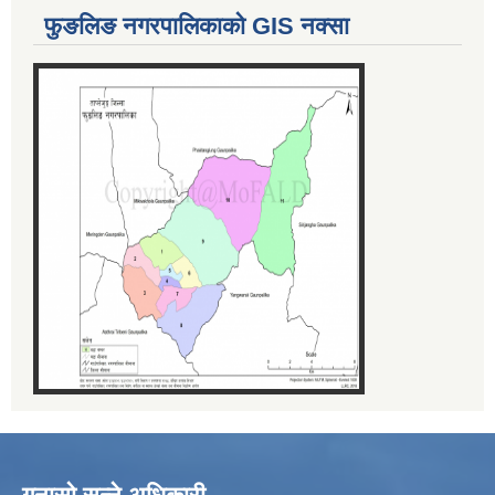
फुङलिङ नगरपालिकाको GIS नक्सा