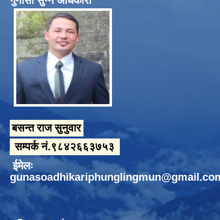
गुनासो सुन्ने अधिकारी
बसन्त राज सुनुवार
सम्पर्क नं.९८४२६६३७५३
ईमेलः
gunasoadhikariphunglingmun@gmail.co