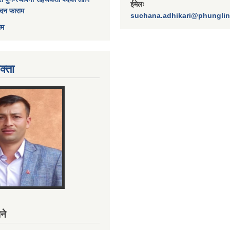
ईमेलः
ेदन फाराम
suchana.adhikari@phungli
ाम
क्ता
ने