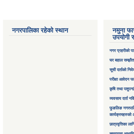
नगरपालिका रहेको स्थान
नमुना फा
उपयोगी स
नगर प्रहरीको पा
घर बहाल सम्झौत
सूची दर्ताको निव
परीक्षा आवेदन फ
कृषि तथा पशुपन्
व्यवसाय दर्ता न
फुङलिङ नगरपाल
कार्यक्रमहरुको 
छात्रवृत्तिका ल
समुदायमा आधारि