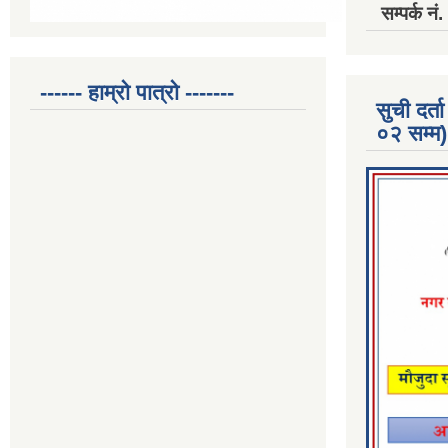
सम्पर्क 
------ हाम्रो पात्रो -------
सुची दर
०२ सम्म)