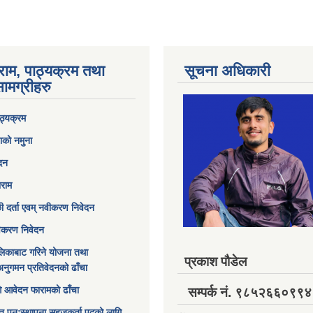
राम, पाठ्यक्रम तथा
सूचना अधिकारी
ामग्रीहरु
ठ्यक्रम
ाको नमुना
ेदन
ाराम
छी दर्ता एवम् नवीकरण निवेदन
विकरण निवेदन
िकाबाट गरिने योजना तथा
प्रकाश पौडेल
अनुगमन प्रतिवेदनको ढाँचा
ागि आवेदन फारामको ढाँचा
सम्पर्क नं. ९८५२६६०९९४
त पुनःस्थापना सहजकर्ता पदको लागि