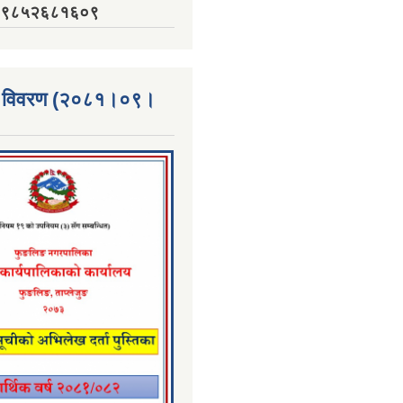
नं. ९८५२६८१६०९
्ता विवरण (२०८१।०९।