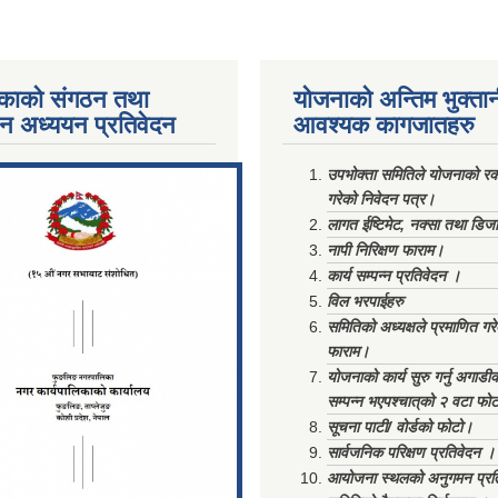
काको संगठन तथा
योजनाको अन्तिम भुक्ता
पन अध्ययन प्रतिवेदन
आवश्यक कागजातहरु
ments/Al...
उपभोक्ता समितिले योजनाको रकम
गरेको निवेदन पत्र।
लागत ईष्टिमेट, नक्सा तथा डिज
नापी निरिक्षण फाराम।
कार्य सम्पन्न प्रतिवेदन ।
विल भरपाईहरु
समितिको अध्यक्षले प्रमाणित गर
फाराम।
योजनाको कार्य सुरु गर्नु अगाडी
सम्पन्न भएपश्चात्‌को २ वटा फो
सूचना पाटी/ वोर्डको फोटो।
सार्वजनिक परिक्षण प्रतिवेदन ।
आयोजना स्थलको अनुगमन प्रत